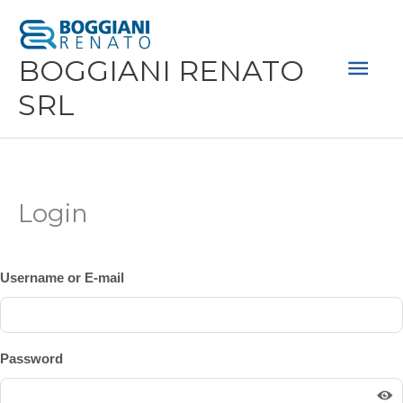
Vai
Men
al
Prin
BOGGIANI RENATO
contenuto
SRL
Login
Username or E-mail
Password