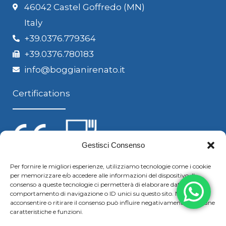
46042 Castel Goffredo (MN)
Italy
+39.0376.779364
+39.0376.780183
info@boggianirenato.it
Certifications
Gestisci Consenso
Per fornire le migliori esperienze, utilizziamo tecnologie come i cookie
per memorizzare e/o accedere alle informazioni del dispositivo. Il
Follow us
consenso a queste tecnologie ci permetterà di elaborare dati come il
comportamento di navigazione o ID unici su questo sito. Non
acconsentire o ritirare il consenso può influire negativamente su alcune
caratteristiche e funzioni.
F
Y
L
S