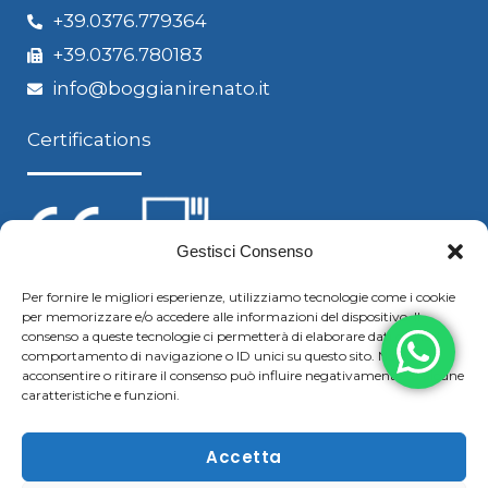
+39.0376.779364
+39.0376.780183
info@boggianirenato.it
Certifications
Gestisci Consenso
Per fornire le migliori esperienze, utilizziamo tecnologie come i cookie
per memorizzare e/o accedere alle informazioni del dispositivo. Il
Follow us
consenso a queste tecnologie ci permetterà di elaborare dati come il
comportamento di navigazione o ID unici su questo sito. Non
acconsentire o ritirare il consenso può influire negativamente su alcune
caratteristiche e funzioni.
F
Y
L
S
a
o
i
k
Accetta