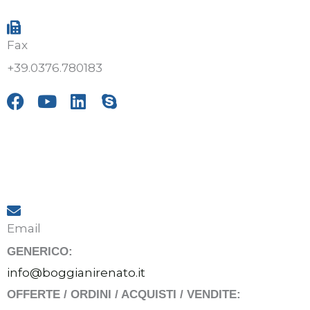
Fax
+39.0376.780183
F
Y
L
S
a
o
i
k
c
u
n
y
e
t
k
p
b
u
e
e
o
b
d
o
e
i
k
n
Email
GENERICO:
info@boggianirenato.it
OFFERTE / ORDINI / ACQUISTI / VENDITE: