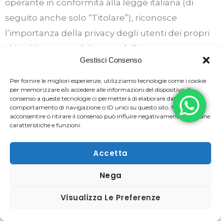
operante in conformità alla legge italiana (di
seguito anche solo “Titolare”), riconosce
l’importanza della privacy degli utenti dei propri
siti e si impegna al rispetto della stessa.
Gestisci Consenso
Con la presente privacy policy (di seguito,
“Privacy Policy”) riferita al sito
Per fornire le migliori esperienze, utilizziamo tecnologie come i cookie
per memorizzare e/o accedere alle informazioni del dispositivo. Il
www.boggianirenato.it (di seguito il “Sito”), il
consenso a queste tecnologie ci permetterà di elaborare dati come il
comportamento di navigazione o ID unici su questo sito. Non
Titolare si propone di fornire agli utenti
acconsentire o ritirare il consenso può influire negativamente su alcune
indicazioni relative a se stesso, le informazioni
caratteristiche e funzioni.
personali raccolte attraverso il Sito, le finalità e le
Accetta
modalità per cui tali informazioni vengono
trattate, i soggetti terzi coinvolti nel trattamento,
Nega
l’eventuale trasferimento all’estero, le misure di
Visualizza Le Preferenze
sicurezza adottate al fine di proteggere e
tutelare i dati raccolti e le modalità con cui