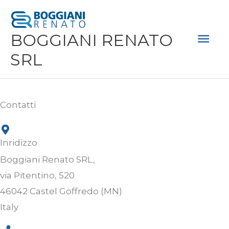
Vai
Men
al
Prin
BOGGIANI RENATO
contenuto
SRL
Contatti
Inridizzo
Boggiani Renato SRL,
via Pitentino, 520
46042 Castel Goffredo (MN)
Italy