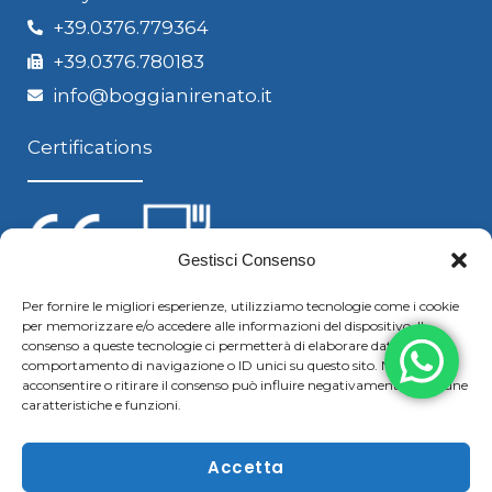
+39.0376.779364
+39.0376.780183
info@boggianirenato.it
Certifications
Gestisci Consenso
Per fornire le migliori esperienze, utilizziamo tecnologie come i cookie
per memorizzare e/o accedere alle informazioni del dispositivo. Il
Follow us
consenso a queste tecnologie ci permetterà di elaborare dati come il
comportamento di navigazione o ID unici su questo sito. Non
acconsentire o ritirare il consenso può influire negativamente su alcune
caratteristiche e funzioni.
F
Y
L
S
a
o
i
k
Accetta