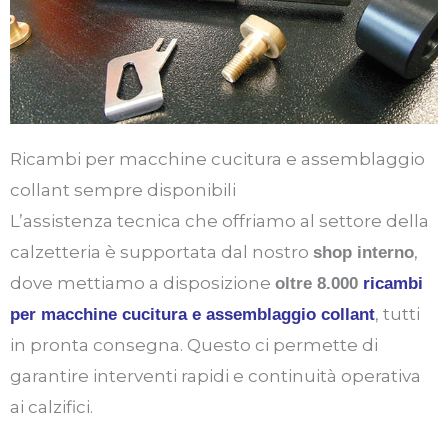
Ricambi per macchine cucitura e assemblaggio
collant sempre disponibili
L’assistenza tecnica che offriamo al settore della
calzetteria è supportata dal nostro
,
shop interno
dove mettiamo a disposizione
oltre 8.000
ricambi
, tutti
per macchine cucitura e assemblaggio collant
in pronta consegna. Questo ci permette di
garantire interventi rapidi e continuità operativa
ai calzifici.