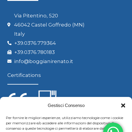
Via Pitentino, 520
46042 Castel Goffredo (MN)
Italy
+39.0376.779364
+39.0376.780183
info@boggianirenato.it
Certifications
Gestisci Consenso
Per fornire le migliori esperienze, utilizziamo tecnologie come i cookie
per memorizzare e/o accedere alle informazioni del dispositivo. Il
Follow us
consenso a queste tecnologie ci permetterà di elaborare dati come il