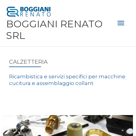
Vai
Men
al
Prin
BOGGIANI RENATO
contenuto
SRL
CALZETTERIA
Ricambistica e servizi specifici per macchine
cucitura e assemblaggio collant