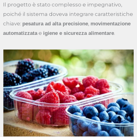
Il progetto è stato complesso e impegnativo,
poiché il sistema doveva integrare caratteristiche
chiave:
,
pesatura ad alta precisione
movimentazione
e
.
automatizzata
igiene e sicurezza alimentare