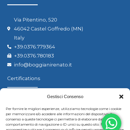
Via Pitentino, 520
46042 Castel Goffredo (MN)
Italy
+39.0376.779364
+39.0376.780183
info@boggianirenato.it
Certifications
Gestisci Consenso
Per fornire le migliori esperienze, utilizziamo tecnologie come i cookie
per memorizzare e/o accedere alle informazioni del dispositivo. Il
consenso a queste tecnologie ci permetterà di elaborare dati come il
comportamento di navigazione o ID unici su questo sito. Non
acconsentire o ritirare il consenso può influire negativamente su alcune