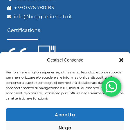
+39.0376.780183
info@boggianirenato.it
Certifications
Gestisci Consenso
Per fornire le migliori esperienze, utilizziamo tecnologie come i cookie
per memorizzare e/o accedere alle informazioni del dispositivo. Il
Follow us
consenso a queste tecnologie ci permetterà di elaborare dati come il
comportamento di navigazione o ID unici su questo sito. Non
acconsentire o ritirare il consenso può influire negativamente su alcune
caratteristiche e funzioni.
F
Y
L
S
a
o
i
k
Accetta
c
u
n
y
Nega
Copyright © 2021 Boggiani Renato SRLReg. Imp / P.IVA e