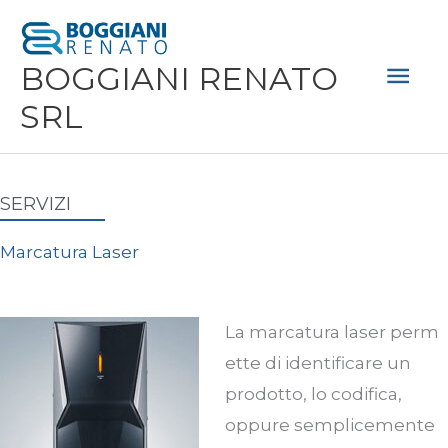
Vai
Men
al
Prin
BOGGIANI RENATO
contenuto
SRL
SERVIZI
Marcatura Laser
La
marcatura
laser
perm
ette di identificare un
prodotto, lo codifica,
oppure semplicemente