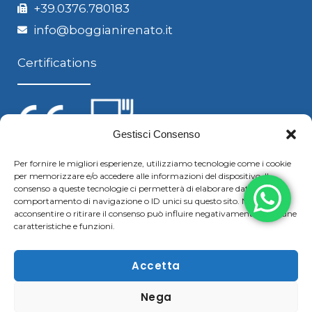
+39.0376.780183
info@boggianirenato.it
Certifications
Gestisci Consenso
Per fornire le migliori esperienze, utilizziamo tecnologie come i cookie
per memorizzare e/o accedere alle informazioni del dispositivo. Il
Follow us
consenso a queste tecnologie ci permetterà di elaborare dati come il
comportamento di navigazione o ID unici su questo sito. Non
acconsentire o ritirare il consenso può influire negativamente su alcune
caratteristiche e funzioni.
F
Y
L
S
a
o
i
k
Accetta
c
u
n
y
Nega
Copyright © 2021 Boggiani Renato SRLReg. Imp / P.IVA e
e
t
k
p