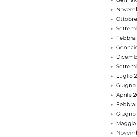
Novemb
Ottobre
Settem
Febbrai
Gennai
Dicemb
Settem
Luglio 
Giugno
Aprile 
Febbrai
Giugno 
Maggio
Novemb