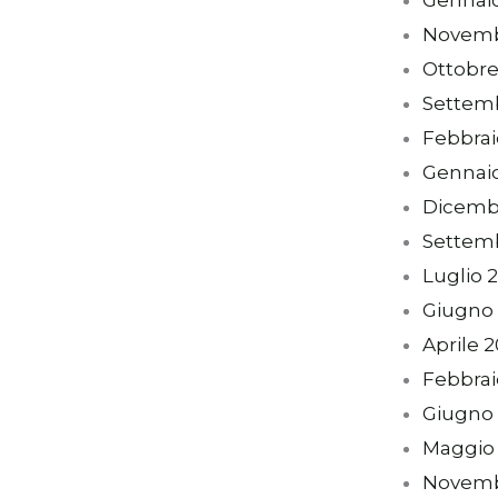
Novemb
Ottobre
Settem
Febbrai
Gennai
Dicemb
Settem
Luglio 
Giugno
Aprile 
Febbrai
Giugno 
Maggio
Novemb