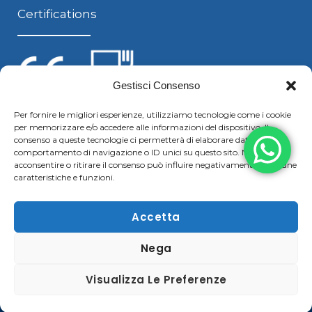
Certifications
Gestisci Consenso
Per fornire le migliori esperienze, utilizziamo tecnologie come i cookie
per memorizzare e/o accedere alle informazioni del dispositivo. Il
Follow us
consenso a queste tecnologie ci permetterà di elaborare dati come il
comportamento di navigazione o ID unici su questo sito. Non
acconsentire o ritirare il consenso può influire negativamente su alcune
caratteristiche e funzioni.
F
Y
L
S
a
o
i
k
Accetta
c
u
n
y
Nega
Copyright © 2021 Boggiani Renato SRLReg. Imp / P.IVA e
e
t
k
p
C.F. 02322570207 | Tel. +39 0376 779364 – Fax +39 0376
b
u
e
e
Visualizza Le Preferenze
780183 |
Cookie & Privacy Policy
–
Disclaimer
o
b
d