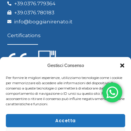
+39.0376.779364
+39.0376.780183
info@boggianirenato.it
Certifications
Gestisci Consenso
Per fornire le migliori esperienze, utilizziamo tecnologie come i cookie
per memorizzare e/o accedere alle informazioni del dispositivo. Il
Follow us
consenso a queste tecnologie ci permetterà di elaborare dati come il
comportamento di navigazione o ID unici su questo sito. Non
acconsentire o ritirare il consenso può influire negativamente su alcune
caratteristiche e funzioni.
F
Y
L
S
a
o
i
k
Accetta
c
u
n
y