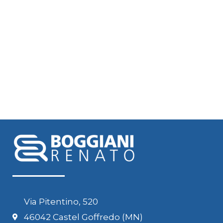
Via Pitentino, 520
46042 Castel Goffredo (MN)