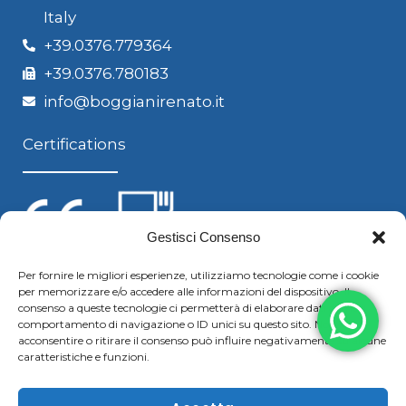
Italy
+39.0376.779364
+39.0376.780183
info@boggianirenato.it
Certifications
Gestisci Consenso
Per fornire le migliori esperienze, utilizziamo tecnologie come i cookie
per memorizzare e/o accedere alle informazioni del dispositivo. Il
Follow us
consenso a queste tecnologie ci permetterà di elaborare dati come il
comportamento di navigazione o ID unici su questo sito. Non
acconsentire o ritirare il consenso può influire negativamente su alcune
caratteristiche e funzioni.
F
Y
L
S