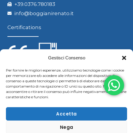
+39.0376.780183
info@boggianirenato.it
Certifications
Gestisci Consenso
Per fornire le migliori esperienze, utilizziamo tecnologie come i cookie
per memorizzare e/o accedere alle informazioni del dispositivo. Il
Follow us
consenso a queste tecnologie ci permetterà di elaborare dati come il
comportamento di navigazione o ID unici su questo sito. Non
acconsentire o ritirare il consenso può influire negativamente su alcune
caratteristiche e funzioni.
F
Y
L
S
a
o
i
k
Accetta
c
u
n
y
Nega
Copyright © 2021 Boggiani Renato SRLReg. Imp / P.IVA e
e
t
k
p