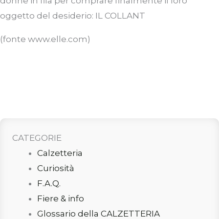
donne in fila per comprare finalmente il loro
oggetto del desiderio: IL COLLANT
(fonte www.elle.com)
CATEGORIE
Calzetteria
Curiosità
F.A.Q.
Fiere & info
Glossario della CALZETTERIA