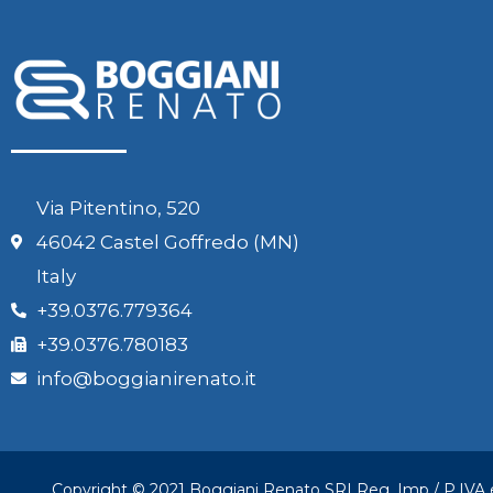
Via Pitentino, 520
46042 Castel Goffredo (MN)
Italy
+39.0376.779364
+39.0376.780183
info@boggianirenato.it
Copyright © 2021 Boggiani Renato SRLReg. Imp / P.IVA e