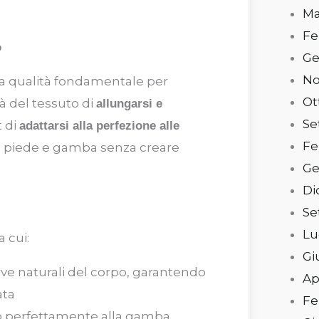
Ma
Fe
o
Ge
No
una qualità fondamentale per
Ot
tà del tessuto di
allungarsi e
Se
t di
adattarsi alla perfezione alle
Fe
a piede e gamba senza creare
Ge
Di
Se
Lu
 cui:
Gi
curve naturali del corpo, garantendo
Ap
ata
Fe
no perfettamente alla gamba,