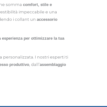
o che somma
comfort, stile e
 vestibilità impeccabile e una
dendo i collant un
accessorio
ra esperienza per ottimizzare la tua
ersonalizzata. I nostri esperti ti
, dall’
esso produttivo
assemblaggio