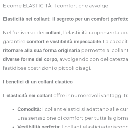
E come ELASTICITÀ: il comfort che avvolge
Elasticità nei collant: il segreto per un comfort perfett
Nell’universo dei
, l’elasticità rappresenta 
collant
garantire
. La capaci
comfort e vestibilità impeccabile
permette ai collan
ritornare alla sua forma originaria
, avvolgendo con delicatezz
diverse forme del corpo
fastidiose costrizioni o piccoli disagi.
I benefici di un collant elastico
L’
offre innumerevoli vantaggi tra
elasticità nei collant
I collant elastici si adattano alle 
Comodità:
una sensazione di comfort per tutta la giorn
I collant elastici aderisco
Vestibilità perfetta: