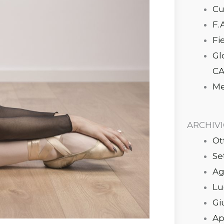
Cu
F.
Fi
Gl
CA
Me
ARCHIV
Ot
Se
Ag
Lu
Gi
Ap