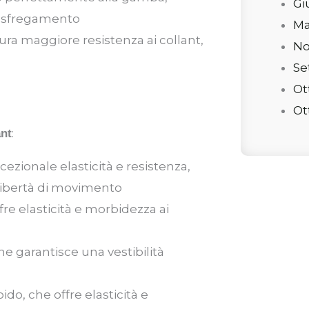
Gi
di sfregamento
Ma
cura maggiore resistenza ai collant,
No
Se
Ot
Ot
:
ant
cezionale elasticità e resistenza,
 libertà di movimento
ffre elasticità e morbidezza ai
he garantisce una vestibilità
do, che offre elasticità e