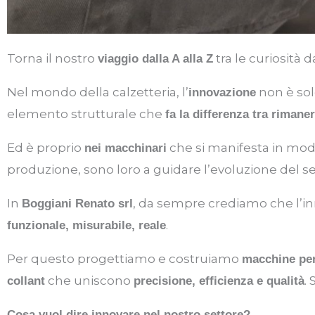
Torna il nostro
tra le curiosità
viaggio dalla A alla Z
Nel mondo della calzetteria, l’
non è sol
innovazione
elemento strutturale che
fa la differenza tra rimane
Ed è proprio
che si manifesta in mo
nei macchinari
produzione, sono loro a guidare l’evoluzione del se
In
, da sempre crediamo che l’i
Boggiani Renato srl
.
funzionale, misurabile, reale
Per questo progettiamo e costruiamo
macchine per
che uniscono
.
collant
precisione, efficienza e qualità
Cosa vuol dire innovare nel nostro settore?