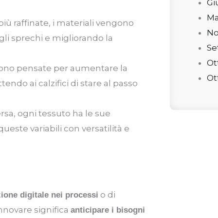
Gi
Ma
iù raffinate, i materiali vengono
No
li sprechi e migliorando la
Se
Ot
i sono pensate per aumentare la
Ot
endo ai calzifici di stare al passo
ersa, ogni tessuto ha le sue
ste variabili con versatilità e
o di
ione digitale nei processi
innovare significa
anticipare i bisogni