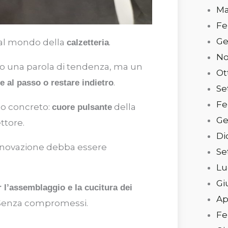
Ma
Fe
Ge
 dal mondo della
.
calzetteria
No
o una parola di tendenza, ma un
Ot
.
re al passo o restare indietro
Se
Fe
do concreto:
della
cuore pulsante
Ge
ttore.
Di
nnovazione debba essere
Se
Lu
Gi
 l
’
assemblaggio e la cucitura dei
Ap
 Senza compromessi.
Fe