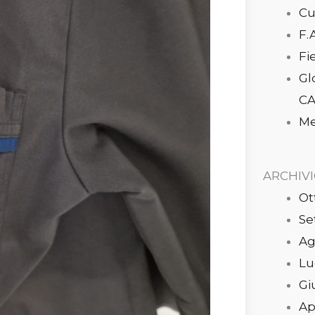
Cu
F.
Fi
Gl
CA
Me
ARCHIV
Ot
Se
Ag
Lu
Gi
Ap