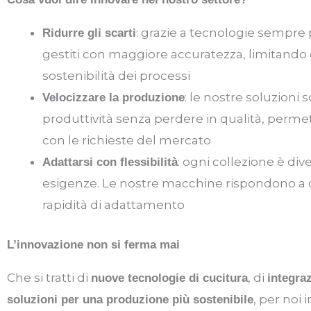
: grazie a tecnologie sempre p
Ridurre gli scarti
gestiti con maggiore accuratezza, limitando g
sostenibilità dei processi
: le nostre soluzion
Velocizzare la produzione
produttività senza perdere in qualità, permett
con le richieste del mercato
: ogni collezione è div
Adattarsi con flessibilità
esigenze. Le nostre macchine rispondono a que
rapidità di adattamento
L
’
innovazione non si ferma mai
Che si tratti di
, di
nuove tecnologie di cucitura
integraz
, per noi 
soluzioni per una produzione più sostenibile