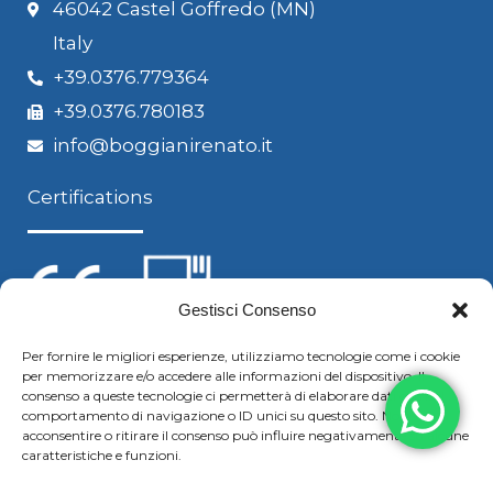
46042 Castel Goffredo (MN)
Italy
+39.0376.779364
+39.0376.780183
info@boggianirenato.it
Certifications
Gestisci Consenso
Per fornire le migliori esperienze, utilizziamo tecnologie come i cookie
per memorizzare e/o accedere alle informazioni del dispositivo. Il
Follow us
consenso a queste tecnologie ci permetterà di elaborare dati come il
comportamento di navigazione o ID unici su questo sito. Non
acconsentire o ritirare il consenso può influire negativamente su alcune
caratteristiche e funzioni.
F
Y
L
S