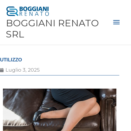
Vai
Men
al
Prin
BOGGIANI RENATO
contenuto
SRL
UTILIZZO
Luglio 3, 2025