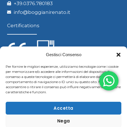
+39.0376.780183
info@boggianirenato.it
Certifications
Gestisci Consenso
Per fornire le migliori esperienze, utilizziamo tecnologie come i cookie
per memorizzare e/o accedere alle informazioni del dispositivo. Il
Follow us
consenso a queste tecnologie ci permetterà di elaborare dati come il
comportamento di navigazione o ID unici su questo sito. Non
acconsentire o ritirare il consenso può influire negativamente su alcune
caratteristiche e funzioni.
F
Y
L
S
a
o
i
k
Accetta
c
u
n
y
Nega
Copyright © 2021 Boggiani Renato SRLReg. Imp / P.IVA e
e
t
k
p