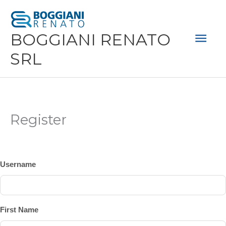
Vai
Men
al
Prin
BOGGIANI RENATO
contenuto
SRL
Register
Username
First Name