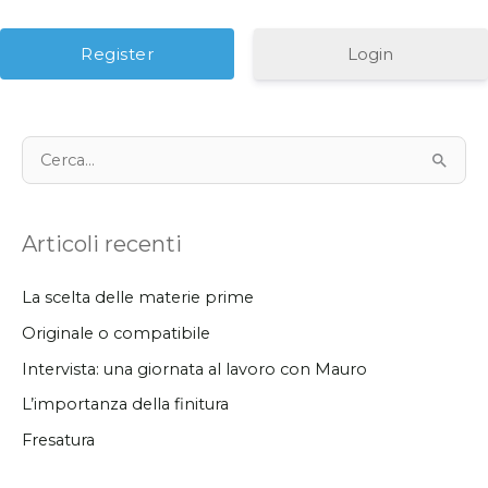
Login
C
e
r
Articoli recenti
c
a
La scelta delle materie prime
:
Originale o compatibile
Intervista: una giornata al lavoro con Mauro
L’importanza della finitura
Fresatura