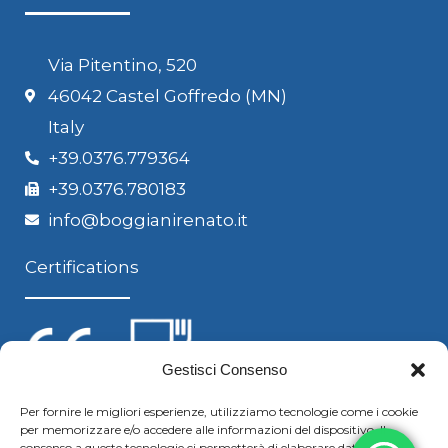
Via Pitentino, 520
46042 Castel Goffredo (MN)
Italy
+39.0376.779364
+39.0376.780183
info@boggianirenato.it
Certifications
Gestisci Consenso
Per fornire le migliori esperienze, utilizziamo tecnologie come i cookie
per memorizzare e/o accedere alle informazioni del dispositivo. Il
Follow us
consenso a queste tecnologie ci permetterà di elaborare dati come il