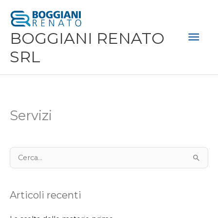
Vai
Men
al
Prin
BOGGIANI RENATO
contenuto
SRL
Servizi
C
e
r
Articoli recenti
c
a